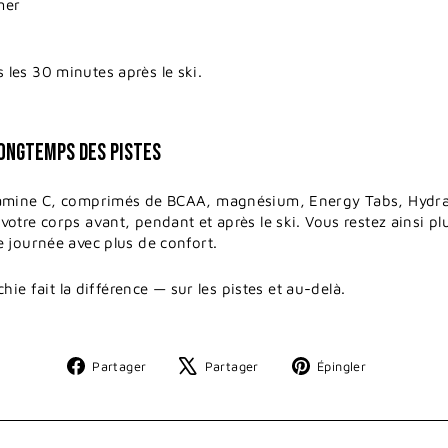
mer
les 30 minutes après le ski.
LONGTEMPS DES PISTES
tamine C, comprimés de BCAA, magnésium, Energy Tabs, Hydra
otre corps avant, pendant et après le ski. Vous restez ainsi pl
 journée avec plus de confort.
chie fait la différence — sur les pistes et au-delà.
Partager
Tweeter
Épingler
Partager
Partager
Épingler
sur
sur
sur
Facebook
X
Pinterest