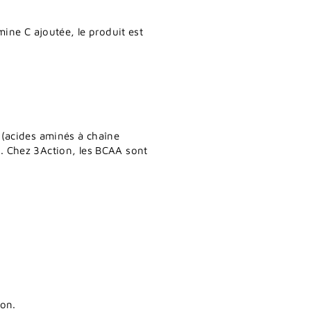
ine C ajoutée, le produit est
A (acides aminés à chaîne
rt. Chez 3Action, les BCAA sont
ion.