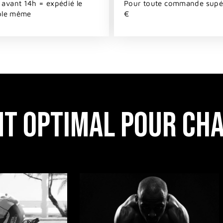
vant 14h = expédié le
Pour toute commande supér
ble même
€
T OPTIMAL POUR CH