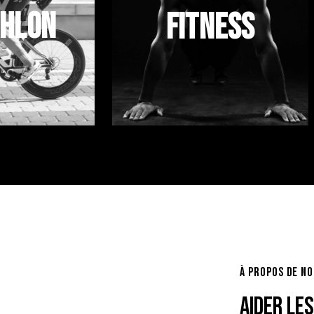
thlon
FITNESS
À PROPOS DE N
AIDER LE