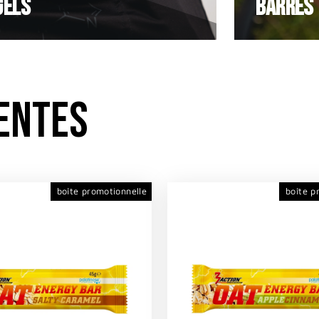
GELS
Barres
ENTES
boîte promotionnelle
boîte p