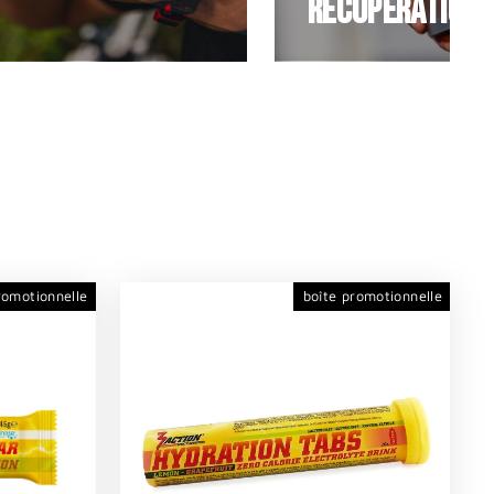
Récupération
romotionnelle
boîte promotionnelle