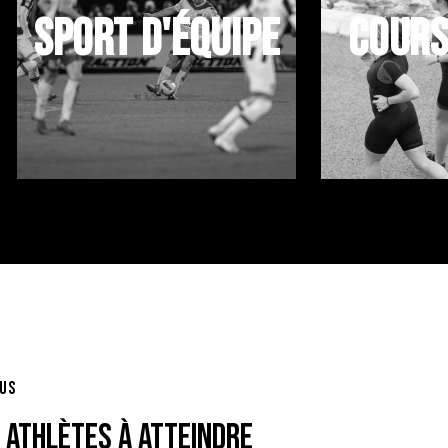
SPORT D'ÉQUIPE
COURS
OUS
S ATHLÈTES À ATTEINDRE