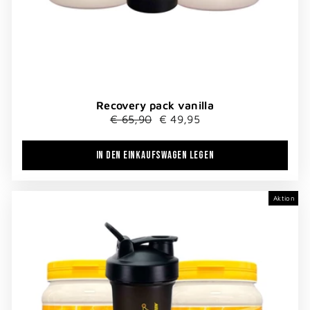
Recovery pack vanilla
Normaler
Sonderpreis
€ 65,90
€ 49,95
Preis
IN DEN EINKAUFSWAGEN LEGEN
Aktion