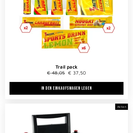
Trail pack
Normaler
Sonderpreis
€ 48,05
€ 37,50
Preis
IN DEN EINKAUFSWAGEN LEGEN
Aktion