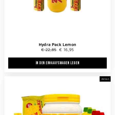
Hydra Pack Lemon
Normaler
Sonderpreis
€ 22,85
€ 16,95
Preis
IN DEN EINKAUFSWAGEN LEGEN
Aktion