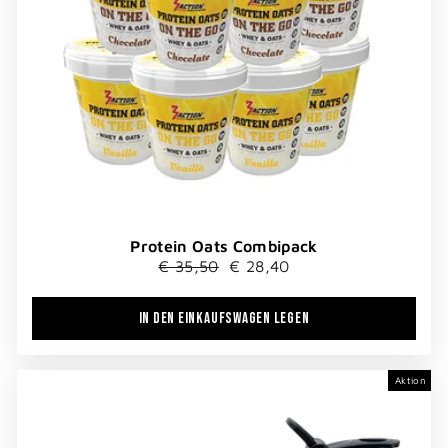
Protein Oats Combipack
Normaler
Sonderpreis
€ 35,50
€ 28,40
Preis
IN DEN EINKAUFSWAGEN LEGEN
Aktion