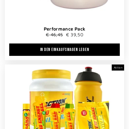
Performance Pack
Normaler
Sonderpreis
€ 46,45
€ 39,50
Preis
IN DEN EINKAUFSWAGEN LEGEN
Aktion