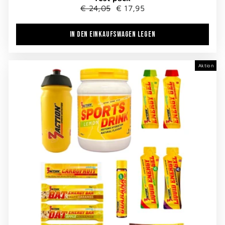
Normaler
Sonderpreis
€ 24,05
€ 17,95
Preis
IN DEN EINKAUFSWAGEN LEGEN
Aktion