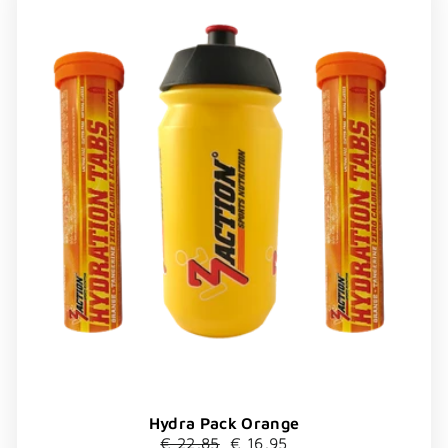
Hydra Pack Orange
Normaler
Sonderpreis
€ 22,85
€ 16,95