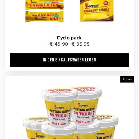
Cyclo pack
Normaler
Sonderpreis
€ 46,90
€ 35,95
Preis
IN DEN EINKAUFSWAGEN LEGEN
Aktion