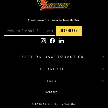
Abonnieren Sie unseren Newsletter!
Instagram
Facebook
LinkedIn
3ACTION-HAUPTQUARTIER
PRODUKTE
INFO
SPRACHE
Deutsch
© 2026 3Action Sports Nutrition