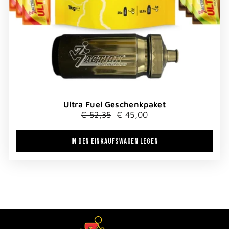
Ultra Fuel Geschenkpaket
Normaler
Sonderpreis
€ 52,35
€ 45,00
Preis
IN DEN EINKAUFSWAGEN LEGEN