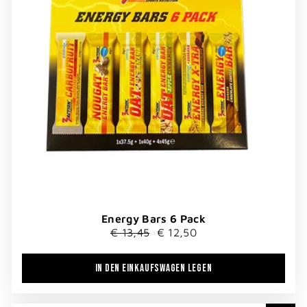
Energy Bars 6 Pack
Normaler
Sonderpreis
€ 13,45
€ 12,50
Preis
IN DEN EINKAUFSWAGEN LEGEN