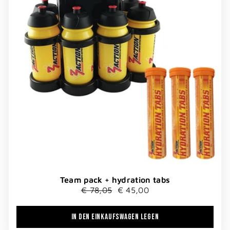
Team pack + hydration tabs
Normaler
Sonderpreis
€ 78,05
€ 45,00
Preis
IN DEN EINKAUFSWAGEN LEGEN