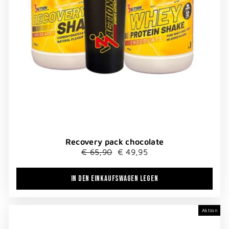
Recovery pack chocolate
Normaler
Sonderpreis
€ 65,90
€ 49,95
Preis
IN DEN EINKAUFSWAGEN LEGEN
Aktion