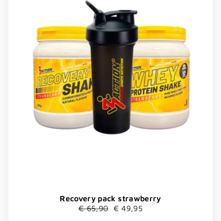
Recovery pack strawberry
Normaler
Sonderpreis
€ 65,90
€ 49,95
Preis