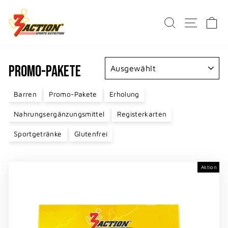
Direkt
zum
SUCHE
SEITE
E
Inhalt
SORTIEREN
PROMO-PAKETE
Barren
Promo-Pakete
Erholung
Nahrungsergänzungsmittel
Registerkarten
Sportgetränke
Glutenfrei
Aktion