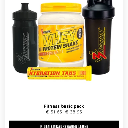
Fitness basic pack
Normaler
Sonderpreis
€ 51,65
€ 38,95
Preis
IN DEN EINKAUFSWAGEN LEGEN