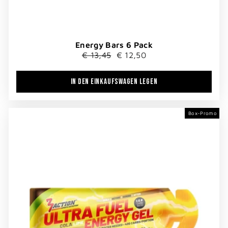
Energy Bars 6 Pack
Normaler
Sonderpreis
€ 13,45
€ 12,50
Preis
IN DEN EINKAUFSWAGEN LEGEN
Box-Promo