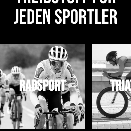
JEDEN SPORTLER
Tri
Radsport