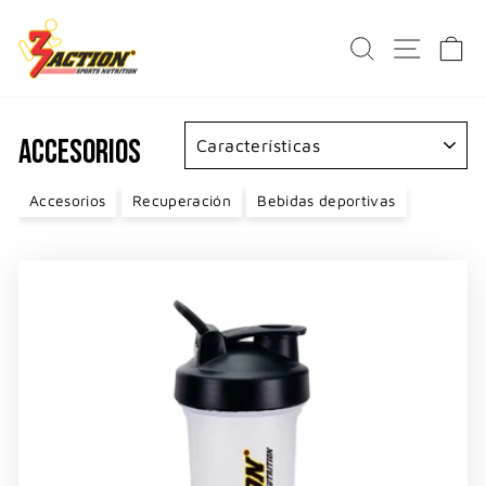
Ir
directamente
BUSCAR
NAVE
C
al
contenido
ORDENAR
ACCESORIOS
Accesorios
Recuperación
Bebidas deportivas