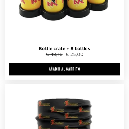
Bottle crate + 8 bottles
Precio
Precio
€ 48,10
€ 25,00
habitual
de
oferta
AÑADIR AL CARRITO