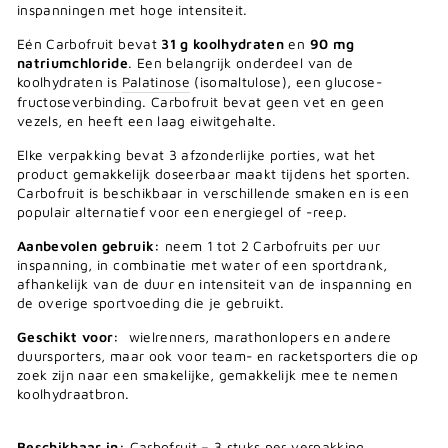
inspanningen met hoge intensiteit.
Eén Carbofruit bevat
31 g koolhydraten
en
90 mg
natriumchloride
. Een belangrijk onderdeel van de
koolhydraten is
Palatinose
(isomaltulose), een glucose-
fructoseverbinding. Carbofruit bevat geen vet en geen
vezels, en heeft een laag eiwitgehalte.
Elke verpakking bevat 3 afzonderlijke porties, wat het
product gemakkelijk doseerbaar maakt tijdens het sporten.
Carbofruit is beschikbaar in verschillende smaken en is een
populair alternatief voor een energiegel of -reep.
Aanbevolen gebruik:
neem 1 tot 2 Carbofruits per uur
inspanning, in combinatie met water of een sportdrank,
afhankelijk van de duur en intensiteit van de inspanning en
de overige sportvoeding die je gebruikt.
Geschikt voor:
wielrenners, marathonlopers en andere
duursporters, maar ook voor team- en racketsporters die op
zoek zijn naar een smakelijke, gemakkelijk mee te nemen
koolhydraatbron.
Beschikbaar in:
Carbofruit – 3 stuks per verpakking.