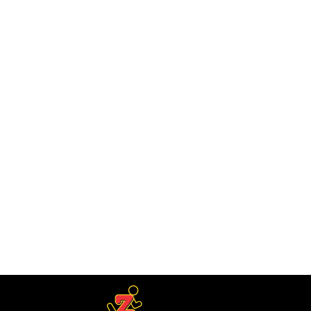
Carbofruit Orange
vanaf € 1,95
IN WINKELWAGEN