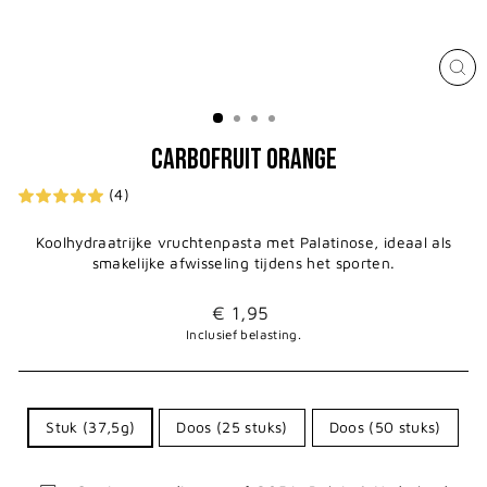
SLUI
(ESC
CARBOFRUIT ORANGE
(4)
Koolhydraatrijke vruchtenpasta met Palatinose, ideaal als
smakelijke afwisseling tijdens het sporten.
Normale
Verkoopprijs
€ 1,95
prijs
Inclusief belasting.
Stuk (37,5g)
Doos (25 stuks)
Doos (50 stuks)