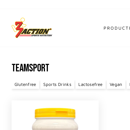
Ga
naar
inhoud
PRODUC
TEAMSPORT
Glutenfree
Sports Drinks
Lactosefree
Vegan