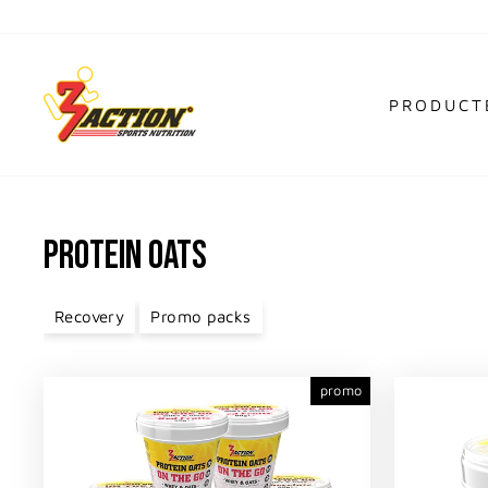
Ga
naar
inhoud
PRODUC
PROTEIN OATS
Recovery
Promo packs
promo