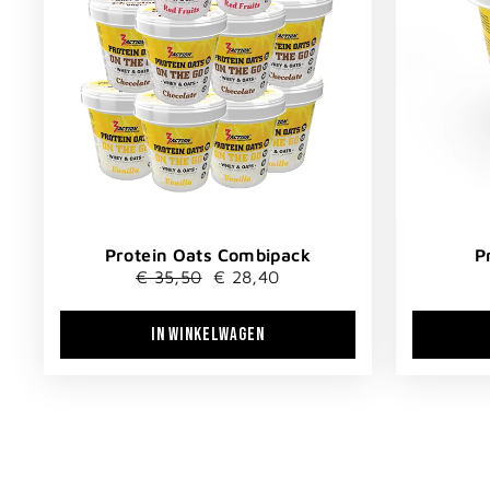
Protein Oats Combipack
P
Normale
Verkoopprijs
€ 35,50
€ 28,40
prijs
IN WINKELWAGEN